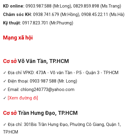
KD online:
0903.987.588 (Mr.Long), 0829.859.898 (Ms.Trang)
Chăm sóc KH:
0938.741.679 (Mr.Hồng), 0908.45.22.11 (Ms.Hà)
Kỹ thuật:
0917.823.701 (Mr.Phương)
Mạng xã hội
Cơ sở
Võ Văn Tần, TP.HCM
✓ Địa chỉ VPKD: 473A - Võ văn Tần - P.5 - Quận 3 - TP.HCM
✓ Điện thoại: 0903 987 588 (Mr. Long)
✓ Email: chlong240773@yahoo.com
✓
[Xem đường đi]
Cơ sở
Trần Hưng Đạo, TP.HCM
✓ Địa chỉ: 301Bis Trần Hưng Đạo, Phường Cô Giang, Quận 1,
TP.HCM