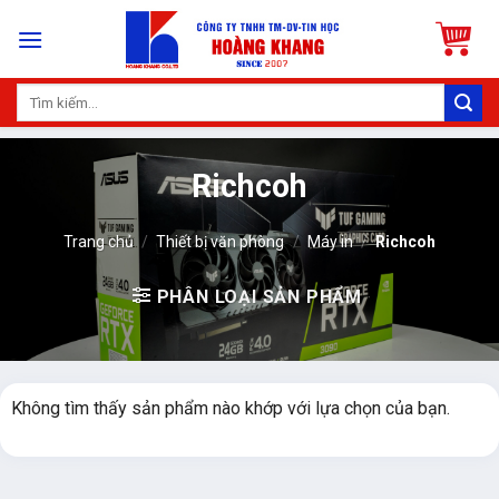
Skip
to
content
Tìm
kiếm:
Richcoh
Trang chủ
/
Thiết bị văn phòng
/
Máy in
/
Richcoh
PHÂN LOẠI SẢN PHẨM
Không tìm thấy sản phẩm nào khớp với lựa chọn của bạn.