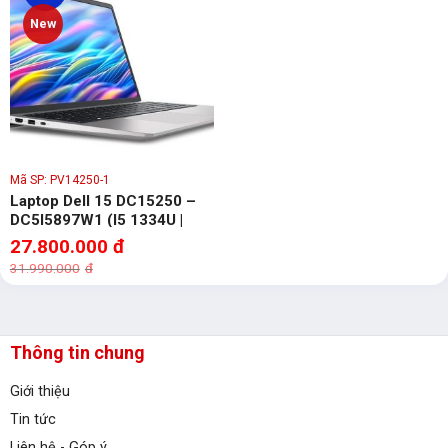
New
Mã SP: PV14250-1
Laptop Dell 15 DC15250 –
DC5I5897W1 (I5 1334U |
16GB | 512GB | Full HD |
27.800.000
đ
Win11)
31.990.000
đ
Thông tin chung
Giới thiệu
Tin tức
Liên hệ - Góp ý