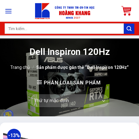
Skip
to
content
Tìm
kiếm:
Dell Inspiron 120Hz
Trang chủ
/
Sản phẩm được gắn thẻ “Dell Inspiron 120Hz”
PHÂN LOẠI SẢN PHẨM
-13%