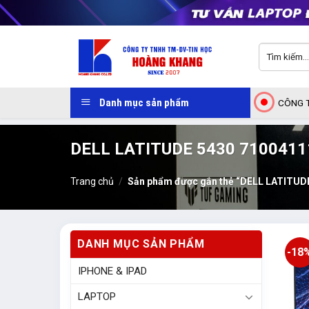
Skip
to
content
Tìm
kiếm:
Danh mục sản phẩm
CÔNG T
DELL LATITUDE 5430 7100411
Trang chủ
/
Sản phẩm được gắn thẻ “DELL LATITUD
DANH MỤC SẢN PHẨM
-18
IPHONE & IPAD
LAPTOP