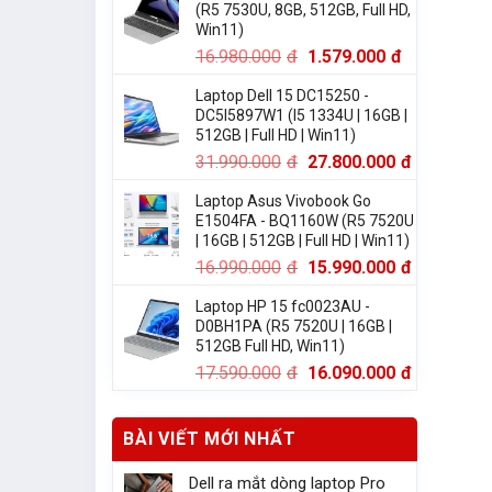
(R5 7530U, 8GB, 512GB, Full HD,
Win11)
16.980.000
đ
1.579.000
đ
Laptop Dell 15 DC15250 -
DC5I5897W1 (I5 1334U | 16GB |
512GB | Full HD | Win11)
31.990.000
đ
27.800.000
đ
Laptop Asus Vivobook Go
E1504FA - BQ1160W (R5 7520U
| 16GB | 512GB | Full HD | Win11)
16.990.000
đ
15.990.000
đ
Laptop HP 15 fc0023AU -
D0BH1PA (R5 7520U | 16GB |
512GB Full HD, Win11)
17.590.000
đ
16.090.000
đ
BÀI VIẾT MỚI NHẤT
Dell ra mắt dòng laptop Pro