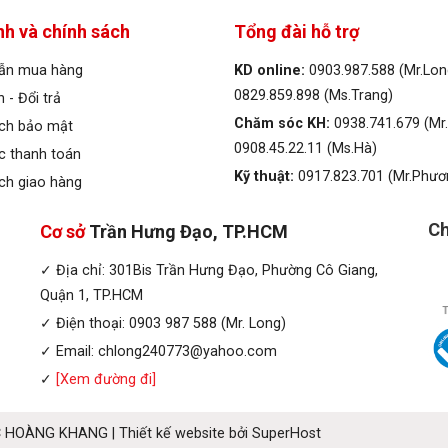
nh và chính sách
Tổng đài hỗ trợ
ẫn mua hàng
KD online:
0903.987.588 (Mr.Lon
0829.859.898 (Ms.Trang)
 - Đổi trả
Chăm sóc KH:
0938.741.679 (Mr
ách bảo mật
0908.45.22.11 (Ms.Hà)
c thanh toán
Kỹ thuật:
0917.823.701 (Mr.Phươ
ch giao hàng
Ch
Cơ sở
Trần Hưng Đạo, TP.HCM
✓ Địa chỉ: 301Bis Trần Hưng Đạo, Phường Cô Giang,
Quận 1, TP.HCM
✓ Điện thoại: 0903 987 588 (Mr. Long)
✓ Email: chlong240773@yahoo.com
✓
[Xem đường đi]
 HOÀNG KHANG | Thiết kế website bởi
SuperHost