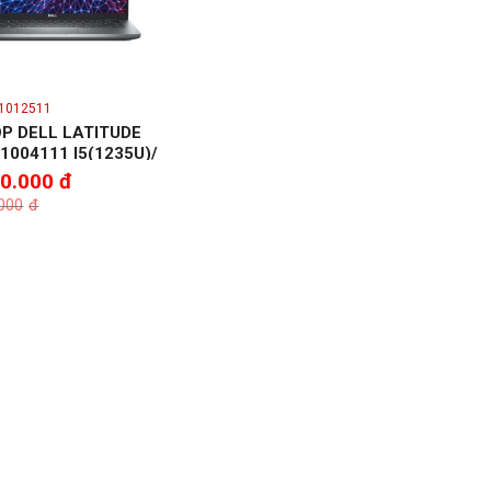
71012511
P DELL LATITUDE
1004111 I5(1235U)/
D 256G/ 14” FHD/
50.000
đ
/ Unbutu/ Grayish
.000
đ
 nhựa