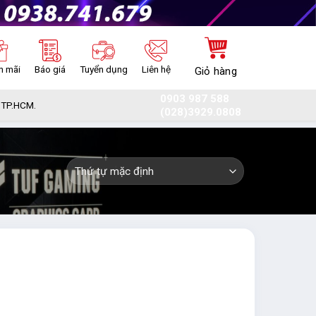
n mãi
Báo giá
Tuyển dụng
Liên hệ
Giỏ hàng
0903 987 588
, TP.HCM.
(028)3929.0808