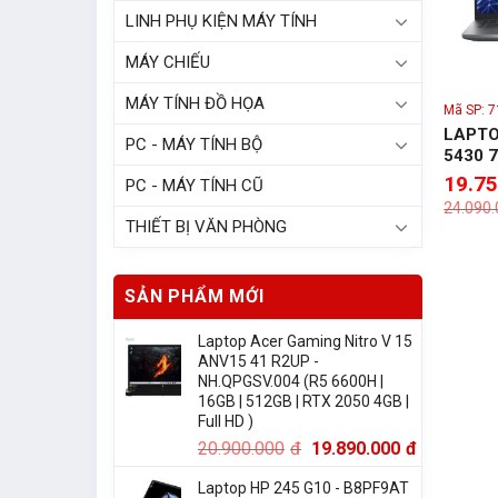
LINH PHỤ KIỆN MÁY TÍNH
MÁY CHIẾU
MÁY TÍNH ĐỒ HỌA
Mã SP: 
LAPTO
PC - MÁY TÍNH BỘ
5430 7
8G/ SS
19.7
PC - MÁY TÍNH CŨ
Led KB
24.090
Black,
THIẾT BỊ VĂN PHÒNG
SẢN PHẨM MỚI
Laptop Acer Gaming Nitro V 15
ANV15 41 R2UP -
NH.QPGSV.004 (R5 6600H |
16GB | 512GB | RTX 2050 4GB |
Full HD )
20.900.000
đ
19.890.000
đ
Laptop HP 245 G10 - B8PF9AT