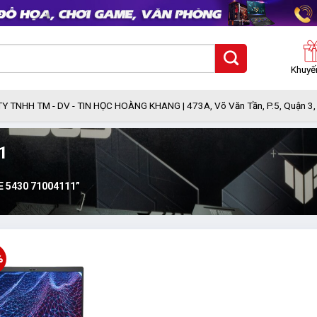
Khuyế
Y TNHH TM - DV - TIN HỌC HOÀNG KHANG |
473A, Võ Văn Tần, P.5, Quận 3
1
E 5430 71004111”
%