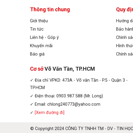
Thông tin chung
Quy đị
Giới thiệu
Hướng d
Tin tức
Bảo hành
Liên hệ - Góp ý
Chính s
Khuyến mãi
Hình thứ
Báo giá
Chính sá
Cơ sở
Võ Văn Tần, TP.HCM
✓ Địa chỉ VPKD: 473A - Võ văn Tần - P.5 - Quận 3 -
TP.HCM
✓ Điện thoại: 0903 987 588 (Mr. Long)
✓ Email: chlong240773@yahoo.com
✓
[Xem đường đi]
© Copyright 2024 CÔNG TY TNHH TM - DV - TIN HỌC