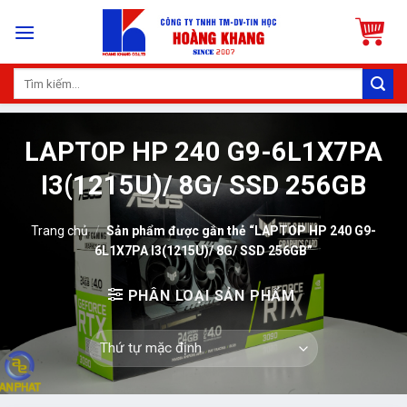
Skip
to
content
Tìm
kiếm:
LAPTOP HP 240 G9-6L1X7PA
I3(1215U)/ 8G/ SSD 256GB
Trang chủ
/
Sản phẩm được gắn thẻ “LAPTOP HP 240 G9-
6L1X7PA I3(1215U)/ 8G/ SSD 256GB”
PHÂN LOẠI SẢN PHẨM