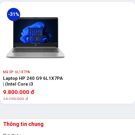
-31%
Mã SP: 6L1X7PA
Laptop HP 240 G9 6L1X7PA
| (Intel Core i3
1215U/8GB/256GB/14
9.800.000
đ
FHD/Win11/Bạc)
14.190.000
đ
Thông tin chung