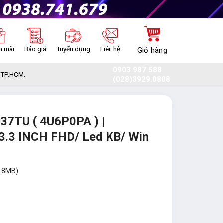
n mãi
Báo giá
Tuyển dụng
Liên hệ
Giỏ hàng
0903 987 588
, TP.HCM.
(028)3929.0808
7TU ( 4U6P0PA ) |
3.3 INCH FHD/ Led KB/ Win
, 8MB)