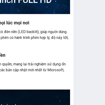
ọi lúc mọi nơi
 đèn nền (LED backlit), giúp người dùng
 phím có hành trình phím hợp lý, độ nảy tốt,
yền
 quyền, mang lại trải nghiệm sử dụng ổn
các bản cập nhật mới nhất từ Microsoft,