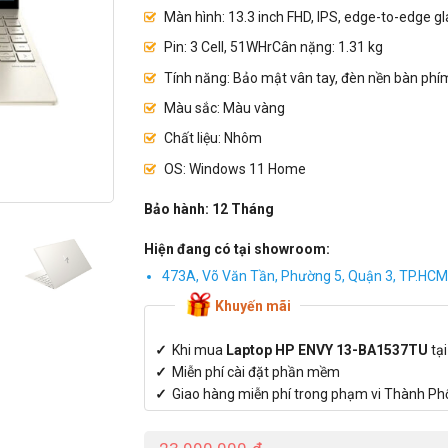
Màn hình: 13.3 inch FHD, IPS, edge-to-edge g
Pin: 3 Cell, 51WHr
Cân nặng: 1.31 kg
Tính năng: Bảo mật vân tay, đèn nền bàn phí
Màu sắc: Màu vàng
Chất liệu: Nhôm
OS: Windows 11 Home
Bảo hành: 12 Tháng
Hiện đang có tại showroom:
473A, Võ Văn Tần, Phường 5, Quận 3, TP.HCM
Khuyến mãi
Khi mua
Laptop HP ENVY 13-BA1537TU
tạ
Miễn phí cài đặt phần mềm
Giao hàng miễn phí trong phạm vi Thành Ph