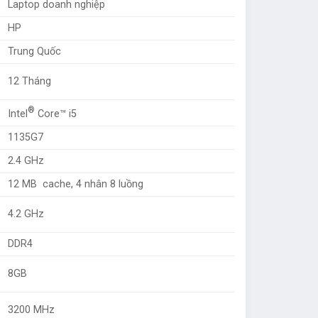
Laptop doanh nghiệp
HP
Trung Quốc
12 Tháng
®
Intel
Core™ i5
1135G7
2.4 GHz
12 MB cache, 4 nhân 8 luồng
4.2 GHz
DDR4
8GB
3200 MHz