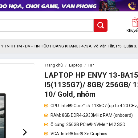
Khuyế
Y TNHH TM - DV - TIN HỌC HOÀNG KHANG |
473A, Võ Văn Tần, P.5, Quận 3
Trang chủ
/
Laptop
/
HP
LAPTOP HP ENVY 13-BA153
I5(1135G7)/ 8GB/ 256GB/ 1
10/ Gold, nhôm
CPU: Intel® Core™ i5-1135G7 (up to 4.20 GHz
RAM: 8GB DDR4-2933MHz RAM (onboard)
Ổ cứng: 256GB PCIe® NVMe™ M.2 SSD
VGA: Intel® Iris® Xe Graphics