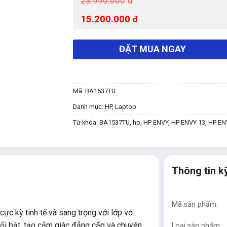
23.990.000
đ
15.200.000
đ
ĐẶT MUA NGAY
Mã:
BA1537TU
Danh mục:
HP
,
Laptop
Từ khóa:
BA1537TU
,
hp
,
HP ENVY
,
HP ENVY 13
,
HP EN
Thông tin k
Mã sản phẩm:
cực kỳ tinh tế và sang trọng với lớp vỏ
ổi bật, tạo cảm giác đẳng cấp và chuyên
Loại sản phẩm: