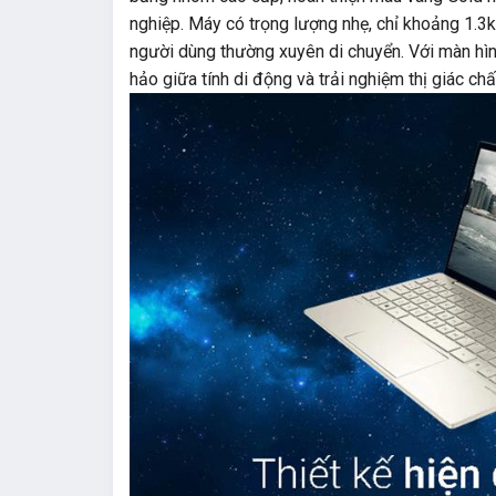
nghiệp. Máy có trọng lượng nhẹ, chỉ khoảng 1.3
người dùng thường xuyên di chuyển. Với màn hìn
hảo giữa tính di động và trải nghiệm thị giác chấ