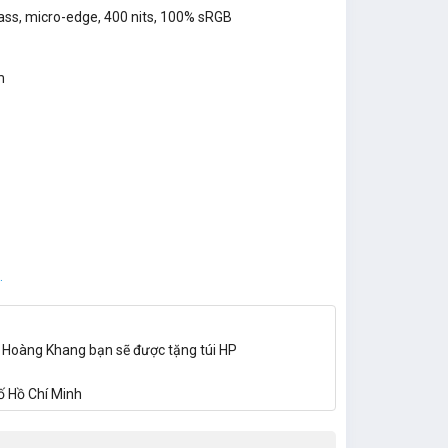
lass, micro-edge, 400 nits, 100% sRGB
m
.
i Hoàng Khang bạn sẽ được tặng túi HP
ố Hồ Chí Minh