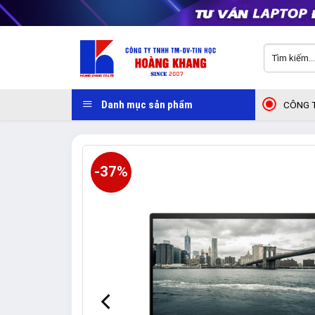
Skip
to
content
Tìm
kiếm:
Danh mục sản phẩm
CÔNG T
-37%